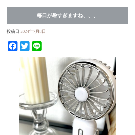
毎日が暑すぎますね、、、
投稿日
2024年7月8日
Fa
T
Li
ce
wi
ne
bo
tte
ok
r