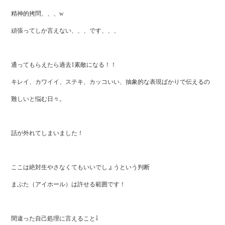
精神的拷問、、、w
頑張ってしか言えない、、、です、、、
通ってもらえたら過去1素敵になる！！
キレイ、カワイイ、ステキ、カッコいい、抽象的な表現ばかりで伝えるの
難しいと悩む日々。
話が外れてしまいました！
ここは絶対生やさなくてもいいでしょうという判断
まぶた（アイホール）は許せる範囲です！
間違った自己処理に言えること⇩