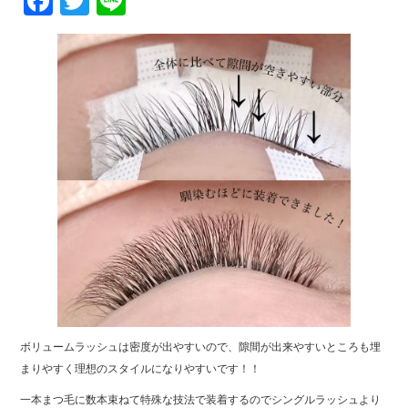
Fa
T
Li
ce
wi
ne
bo
tte
ok
r
ボリュームラッシュは密度が出やすいので、隙間が出来やすいところも埋
まりやすく理想のスタイルになりやすいです！！
一本まつ毛に数本束ねて特殊な技法で装着するのでシングルラッシュより