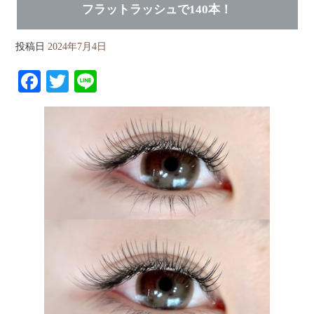
フラットラッシュで140本！
投稿日
2024年7月4日
Fa
T
Li
ce
wi
ne
bo
tte
ok
r