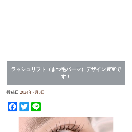
ラッシュリフト（まつ毛パーマ）デザイン豊富で
す！
投稿日
2024年7月8日
Fa
T
Li
ce
wi
ne
bo
tte