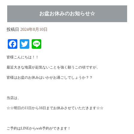
お盆お休みのお知らせ☆
投稿日
2024年8月10日
Fa
T
Li
ce
wi
ne
皆様こんにちは！！
bo
tte
最近大きな地震が起気ないことを強く願うこの頃ですが、
ok
r
皆様はお盆のお休みはいかがお過ごしでしょうか？？
当店は、
☆☆明日の11日から16日までお休みさせていただきます☆☆
ご予約はLINEからweb予約ができます！