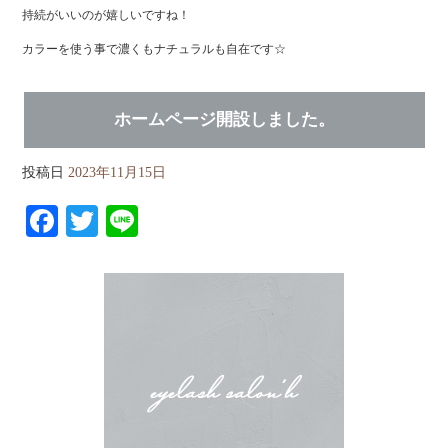
持続がいいのが嬉しいですね！
カラーを使う事で濃くもナチュラルも自在です☆
ホームページ開設しました。
投稿日
2023年11月15日
Fa
T
Li
ce
wi
ne
bo
tte
ok
r