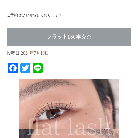
ご予約ぜひお待ちしております！
フラット160本☆☆
投稿日
2024年7月19日
Fa
T
Li
ce
wi
ne
bo
tte
ok
r