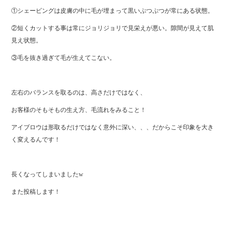
①シェービングは皮膚の中に毛が埋まって黒いぷつぷつが常にある状態。
②短くカットする事は常にジョリジョリで見栄えが悪い。隙間が見えて肌
見え状態。
③毛を抜き過ぎて毛が生えてこない。
左右のバランスを取るのは、高さだけではなく、
お客様のそもそもの生え方、毛流れをみること！
アイブロウは形取るだけではなく意外に深い、、、だからこそ印象を大き
く変えるんです！
長くなってしまいましたw
また投稿します！