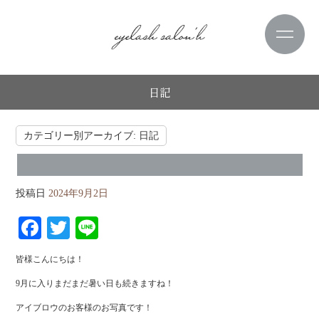
日記
カテゴリー別アーカイブ:
日記
投稿日
2024年9月2日
Fa
T
Li
ce
wi
ne
皆様こんにちは！
bo
tte
9月に入りまだまだ暑い日も続きますね！
ok
r
アイブロウのお客様のお写真です！