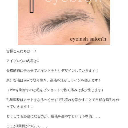
皆様こんにちは！！
アイブロウの内容は⇩
骨格筋肉に合わせてポイントをとりデザインしていきます！
余計な毛はWaxで取り除き、産毛を活かしラインを整えます！
（Waxを剥がすのと毛をピンセットで抜く痛みは多少生じます）
毛量調整はカットをなるべくせずで毛流れを活かすことで自然な眉毛を作
っていきます！！
どうしても必須になるのが、眉毛を生やすという下準備、、、
ここが1回目がつらい、、、