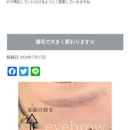
ので満足していただけるようにご提案していきますね
眉毛で大きく変わります☆
投稿日
2024年7月17日
Fa
T
Li
ce
wi
ne
bo
tte
ok
r