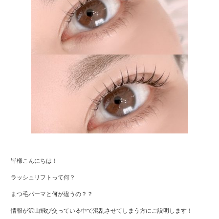
ok
r
皆様こんにちは！
ラッシュリフトって何？
まつ毛パーマと何が違うの？？
情報が沢山飛び交っている中で混乱させてしまう方にご説明します！