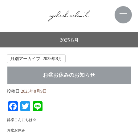
2025 8月
月別アーカイブ:
2025年8月
お盆お休みのお知らせ
投稿日
2025年8月9日
Fa
T
Li
ce
wi
ne
皆様こんにちは☆
bo
tte
お盆お休み
ok
r