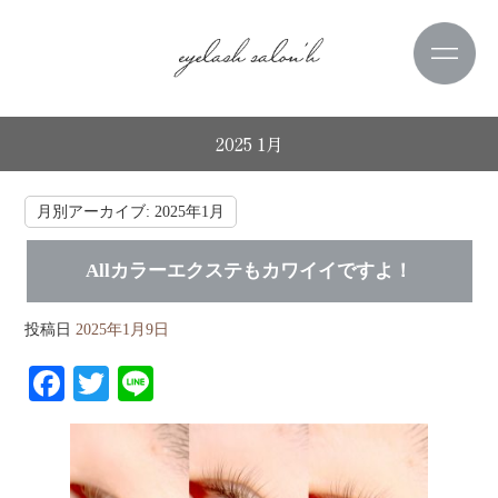
2025 1月
月別アーカイブ:
2025年1月
Allカラーエクステもカワイイですよ！
投稿日
2025年1月9日
Fa
T
Li
ce
wi
ne
bo
tte
ok
r