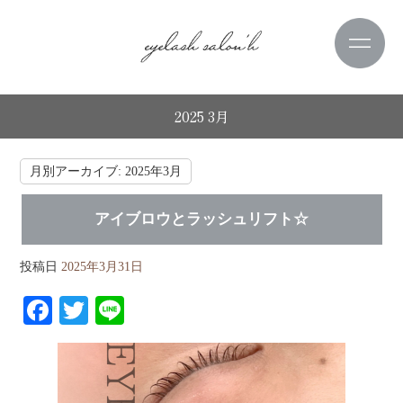
2025 3月
月別アーカイブ:
2025年3月
アイブロウとラッシュリフト☆
投稿日
2025年3月31日
Fa
T
Li
ce
wi
ne
bo
tte
ok
r