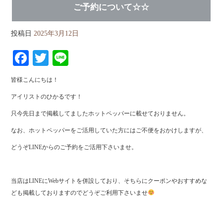
ご予約について☆☆
投稿日
2025年3月12日
Fa
T
Li
ce
wi
ne
皆様こんにちは！
bo
tte
アイリストのひかるです！
ok
r
只今先日まで掲載してましたホットペッパーに載せておりません。
なお、ホットペッパーをご活用していた方にはご不便をおかけしますが、
どうぞLINEからのご予約をご活用下さいませ。
当店はLINEにWebサイトを併設しており、そちらにクーポンやおすすめな
ども掲載しておりますのでどうぞご利用下さいませ