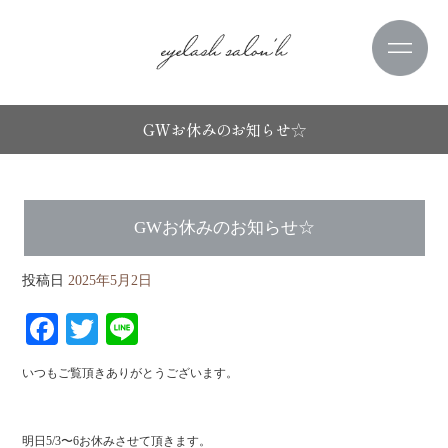
GWお休みのお知らせ☆
GWお休みのお知らせ☆
投稿日
2025年5月2日
Fa
T
Li
ce
wi
ne
いつもご覧頂きありがとうございます。
bo
tte
ok
r
明日5/3〜6お休みさせて頂きます。