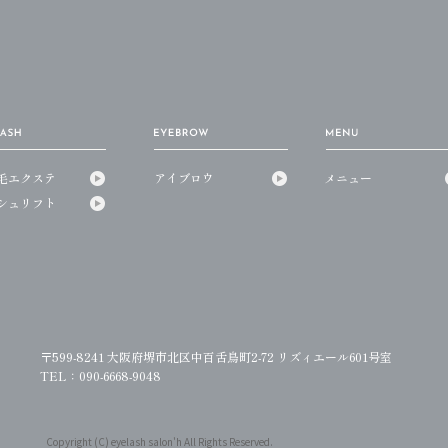
毛エクステ
アイブロウ
メニュー
シュリフト
〒599-8241 大阪府堺市北区中百舌鳥町2-72 リズィエール601号室
TEL：090-6668-9048
Copyright (C) eyelash salon'h All Rights Reserved.