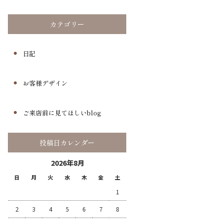
カテゴリー
日記
お客様デザイン
ご来店前に見てほしいblog
投稿日カレンダー
2026年8月
日
月
火
水
木
金
土
1
2
3
4
5
6
7
8