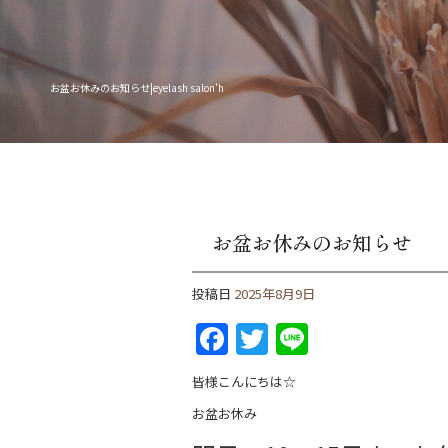
お盆お休みのお知らせ|eyelash salon'h
お盆お休みのお知らせ
投稿日
2025年8月9日
F
T
Li
a
w
n
皆様こんにちは☆
c
itt
e
お盆お休み
e
er