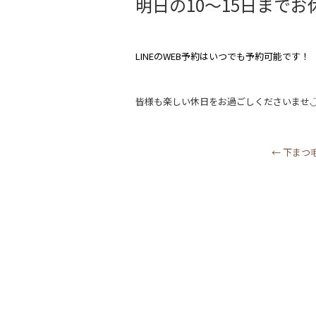
明日の10〜15日までお
b
o
o
LINEのWEB予約はいつでも予約可能です！
k
皆様も楽しい休日をお過ごしくださいませ◡
←
下まつ