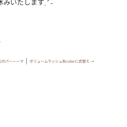
休みいたしますˎˊ˗
̈
毛のパーーーマ
ボリュームラッシュ秋colorに衣替え
→